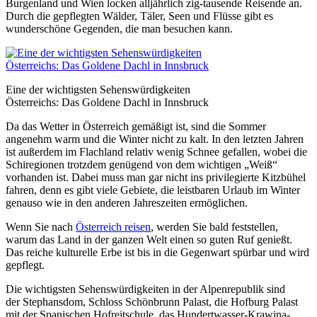
Burgenland und Wien locken alljährlich zig-tausende Reisende an.
Durch die gepflegten Wälder, Täler, Seen und Flüsse gibt es
wunderschöne Gegenden, die man besuchen kann.
Eine der wichtigsten Sehenswürdigkeiten
Österreichs: Das Goldene Dachl in Innsbruck
Da das Wetter in Österreich gemäßigt ist, sind die Sommer
angenehm warm und die Winter nicht zu kalt. In den letzten Jahren
ist außerdem im Flachland relativ wenig Schnee gefallen, wobei die
Schiregionen trotzdem genügend von dem wichtigen „Weiß“
vorhanden ist. Dabei muss man gar nicht ins privilegierte Kitzbühel
fahren, denn es gibt viele Gebiete, die leistbaren Urlaub im Winter
genauso wie in den anderen Jahreszeiten ermöglichen.
Wenn Sie nach
Österreich reisen
, werden Sie bald feststellen,
warum das Land in der ganzen Welt einen so guten Ruf genießt.
Das reiche kulturelle Erbe ist bis in die Gegenwart spürbar und wird
gepflegt.
Die wichtigsten Sehenswürdigkeiten in der Alpenrepublik sind
der Stephansdom, Schloss Schönbrunn Palast, die Hofburg Palast
mit der Spanischen Hofreitschule, das Hundertwasser-Krawina-