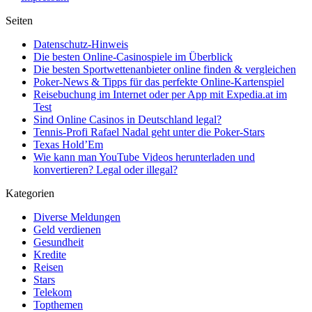
Seiten
Datenschutz-Hinweis
Die besten Online-Casinospiele im Überblick
Die besten Sportwettenanbieter online finden & vergleichen
Poker-News & Tipps für das perfekte Online-Kartenspiel
Reisebuchung im Internet oder per App mit Expedia.at im
Test
Sind Online Casinos in Deutschland legal?
Tennis-Profi Rafael Nadal geht unter die Poker-Stars
Texas Hold’Em
Wie kann man YouTube Videos herunterladen und
konvertieren? Legal oder illegal?
Kategorien
Diverse Meldungen
Geld verdienen
Gesundheit
Kredite
Reisen
Stars
Telekom
Topthemen