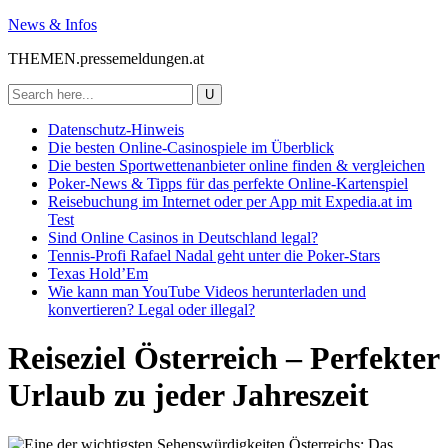
News & Infos
THEMEN.pressemeldungen.at
Datenschutz-Hinweis
Die besten Online-Casinospiele im Überblick
Die besten Sportwettenanbieter online finden & vergleichen
Poker-News & Tipps für das perfekte Online-Kartenspiel
Reisebuchung im Internet oder per App mit Expedia.at im
Test
Sind Online Casinos in Deutschland legal?
Tennis-Profi Rafael Nadal geht unter die Poker-Stars
Texas Hold’Em
Wie kann man YouTube Videos herunterladen und
konvertieren? Legal oder illegal?
Reiseziel Österreich – Perfekter
Urlaub zu jeder Jahreszeit