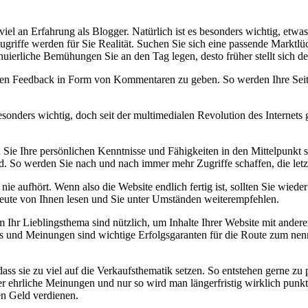
iel an Erfahrung als Blogger. Natürlich ist es besonders wichtig, etwas 
ugriffe werden für Sie Realität. Suchen Sie sich eine passende Marktlüc
erliche Bemühungen Sie an den Tag legen, desto früher stellt sich der
nen Feedback in Form von Kommentaren zu geben. So werden Ihre Seiten 
onders wichtig, doch seit der multimedialen Revolution des Internets 
 Ihre persönlichen Kenntnisse und Fähigkeiten in den Mittelpunkt ste
ind. So werden Sie nach und nach immer mehr Zugriffe schaffen, die let
h nie aufhört. Wenn also die Website endlich fertig ist, sollten Sie w
eute von Ihnen lesen und Sie unter Umständen weiterempfehlen.
Ihr Lieblingsthema sind nützlich, um Inhalte Ihrer Website mit andere
sts und Meinungen sind wichtige Erfolgsgaranten für die Route zum 
ss sie zu viel auf die Verkaufsthematik setzen. So entstehen gerne zu
r ehrliche Meinungen und nur so wird man längerfristig wirklich pun
n Geld verdienen.