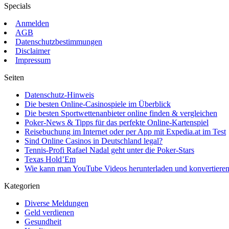
Specials
Anmelden
AGB
Datenschutzbestimmungen
Disclaimer
Impressum
Seiten
Datenschutz-Hinweis
Die besten Online-Casinospiele im Überblick
Die besten Sportwettenanbieter online finden & vergleichen
Poker-News & Tipps für das perfekte Online-Kartenspiel
Reisebuchung im Internet oder per App mit Expedia.at im Test
Sind Online Casinos in Deutschland legal?
Tennis-Profi Rafael Nadal geht unter die Poker-Stars
Texas Hold’Em
Wie kann man YouTube Videos herunterladen und konvertieren?
Kategorien
Diverse Meldungen
Geld verdienen
Gesundheit