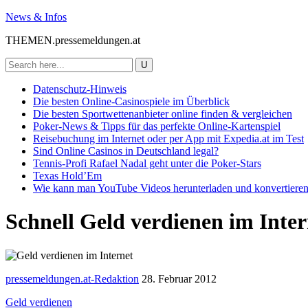
News & Infos
THEMEN.pressemeldungen.at
Datenschutz-Hinweis
Die besten Online-Casinospiele im Überblick
Die besten Sportwettenanbieter online finden & vergleichen
Poker-News & Tipps für das perfekte Online-Kartenspiel
Reisebuchung im Internet oder per App mit Expedia.at im Test
Sind Online Casinos in Deutschland legal?
Tennis-Profi Rafael Nadal geht unter die Poker-Stars
Texas Hold’Em
Wie kann man YouTube Videos herunterladen und konvertieren?
Schnell Geld verdienen im Inte
pressemeldungen.at-Redaktion
28. Februar 2012
Geld verdienen